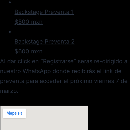
Backstage Preventa 1
$500 mxn
Backstage Preventa 2
$600 mxn
Al dar click en “Registrarse” serás re-dirigido a
nuestro WhatsApp donde recibirás el link de
preventa para acceder el próximo viernes 7 de
marzo.