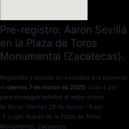
Pre-registro: Aaron Sevilla
en la Plaza de Toros
Monumental (Zacatecas).
Regístrate y accede en exclusiva a la preventa
el
viernes 7 de marzo de 2025
a las 4 pm
para conseguir boletos al mejor precio.
📅 Show: Viernes 28 de marzo – 8 pm
📍 Lugar: Ruedo de la Plaza de Toros
Monumental, Zacatecas.