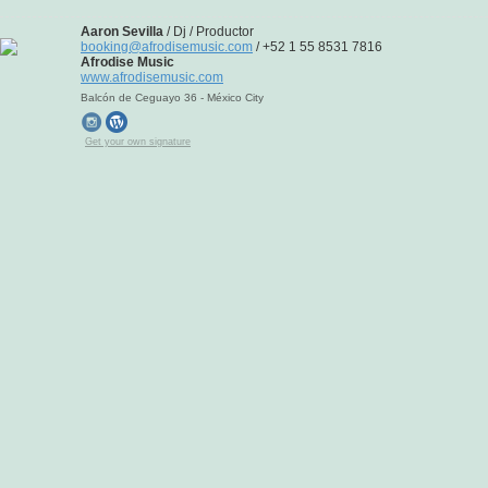
Aaron Sevilla
/ Dj / Productor
booking@afrodisemusic.com
/ +52 1 55 8531 7816
Afrodise Music
www.afrodisemusic.com
Balcón de Ceguayo 36 - México City
Get your own signature